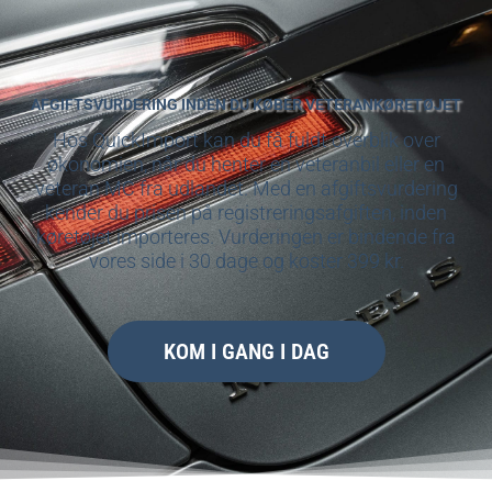
AFGIFTSVURDERING INDEN DU KØBER VETERANKØRETØJET
Hos QuickImport kan du få fuldt overblik over
økonomien, når du henter en veteranbil eller en
veteran MC fra udlandet. Med en afgiftsvurdering
kender du prisen på registreringsafgiften, inden
køretøjet importeres. Vurderingen er bindende fra
vores side i 30 dage og koster 399 kr.
KOM I GANG I DAG