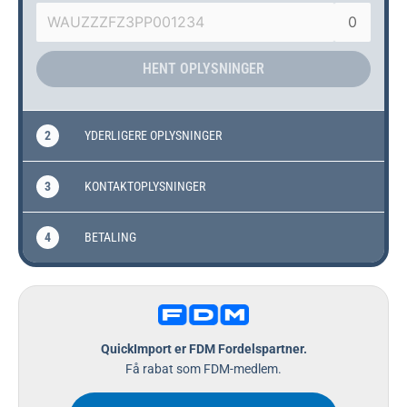
Klik her for at læse den!
2
YDERLIGERE OPLYSNINGER
3
KONTAKTOPLYSNINGER
4
BETALING
QuickImport er FDM Fordelspartner.
Få rabat som FDM-medlem.