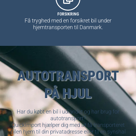
FORSIKRING
Få tryghed med en forsikret bil under
hjemtransporten til Danmark.
AUTOTRANSPORT
PÅ HJUL
Har du købt en bil i udlandet og har brug for
autotransport?
QuickImport hjælper dig med at få transporteret
bilen hjem til din privatadresse eller til en synshal