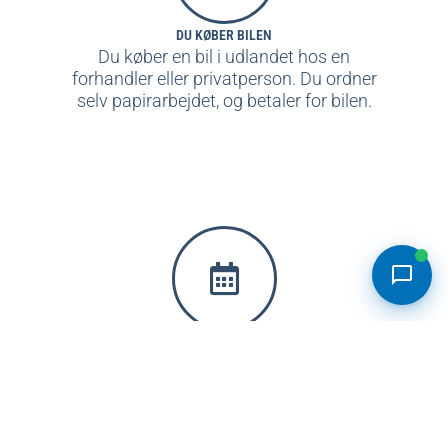
DU KØBER BILEN
Du køber en bil i udlandet hos en
forhandler eller privatperson. Du ordner
selv papirarbejdet, og betaler for bilen.
BESTIL AUTOTRANSPORT
Pris for autotransport
Du bestiller en autotransport hos os, og vi
sørger for transporten - inklusiv plader og
forsikring på bilen under transporten.
Normalpris
-
kr.
Særpris
-
kr.