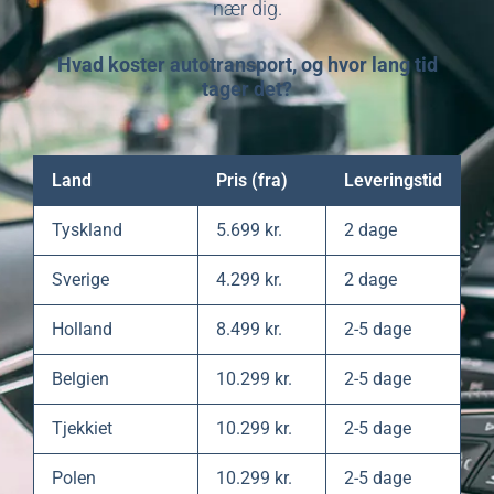
nær dig.
Hvad koster autotransport, og hvor lang tid
tager det?
Land
Pris (fra)
Leveringstid
Tyskland
5.699 kr.
2 dage
Sverige
4.299 kr.
2 dage
Holland
8.499 kr.
2-5 dage
Belgien
10.299 kr.
2-5 dage
Tjekkiet
10.299 kr.
2-5 dage
Polen
10.299 kr.
2-5 dage