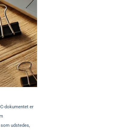
COC-dokumentet er
om
, som udstedes,