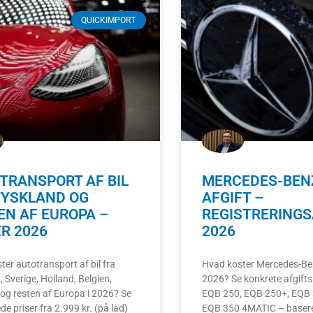
QUICKIMPORT
TRANSPORT AF BIL
MERCEDES-BEN
TYSKLAND OG
AFGIFT –
EN AF EUROPA –
REGISTRERINGSA
ER 2026
2026
ter autotransport af bil fra
Hvad koster Mercedes-Ben
 Sverige, Holland, Belgien,
2026? Se konkrete afgifts
 og resten af Europa i 2026? Se
EQB 250, EQB 250+, EQB
e priser fra 2.999 kr. (på lad)
EQB 350 4MATIC – baseret