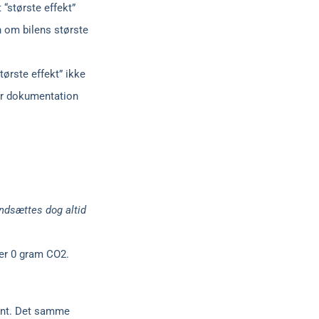
 “største effekt”
 om bilens største
tørste effekt” ikke
ler dokumentation
indsættes dog altid
der 0 gram CO2.
ment. Det samme