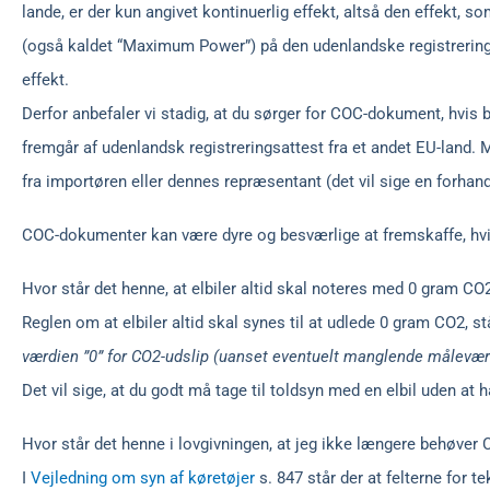
lande, er der kun angivet kontinuerlig effekt, altså den effekt, s
(også kaldet “Maximum Power”) på den udenlandske registrerings
effekt.
Derfor anbefaler vi stadig, at du sørger for COC-dokument, hvis bil
fremgår af udenlandsk registreringsattest fra et andet EU-land.
fra importøren eller dennes repræsentant (det vil sige en forha
COC-dokumenter kan være dyre og besværlige at fremskaffe, hvis
Hvor står det henne, at elbiler altid skal noteres med 0 gram CO2
Reglen om at elbiler altid skal synes til at udlede 0 gram CO2, st
værdien ”0” for CO2-udslip (uanset eventuelt manglende måleværdi
Det vil sige, at du godt må tage til toldsyn med en elbil uden 
Hvor står det henne i lovgivningen, at jeg ikke længere behøver
I
Vejledning om syn af køretøjer
s. 847 står der at felterne for 