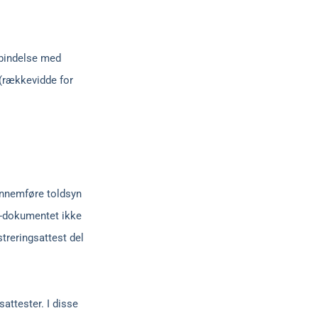
rbindelse med
t (rækkevidde for
gennemføre toldsyn
OC-dokumentet ikke
treringsattest del
attester. I disse