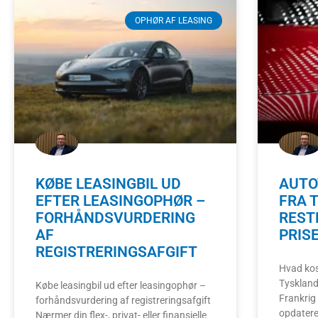
OPHØR AF LEASING
KØBE LEASINGBIL UD
AUTO
EFTER LEASINGOPHØR –
FRA 
FORHÅNDSVURDERING
REST
AF
PRIS
REGISTRERINGSAFGIFT
Hvad kos
Tyskland,
Købe leasingbil ud efter leasingophør –
Frankrig
forhåndsvurdering af registreringsafgift
opdatered
Nærmer din flex-, privat- eller finansielle