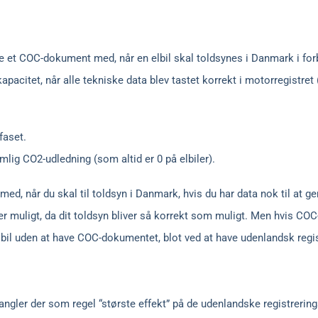
have et COC-dokument med, når en elbil skal toldsynes i Danmark i fo
ikapacitet, når alle tekniske data blev tastet korrekt i motorregistre
faset.
emlig CO2-udledning (som altid er 0 på elbiler).
med, når du skal til toldsyn i Danmark, hvis du har data nok til at 
er muligt, da dit toldsyn bliver så korrekt som muligt. Men hvis C
lbil uden at have COC-dokumentet, blot ved at have udenlandsk regis
mangler der som regel “største effekt” på de udenlandske registrerings