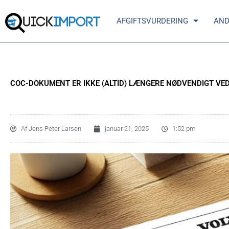
Gå
til
AFGIFTSVURDERING
AND
indholdet
COC-DOKUMENT ER IKKE (ALTID) LÆNGERE NØDVENDIGT VED 
Af
Jens Peter Larsen
januar 21, 2025
1:52 pm