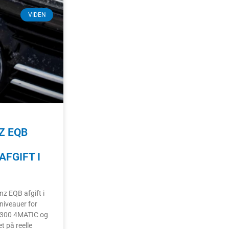
VIDEN
Z EQB
FGIFT I
z EQB afgift i
niveauer for
 300 4MATIC og
 på reelle