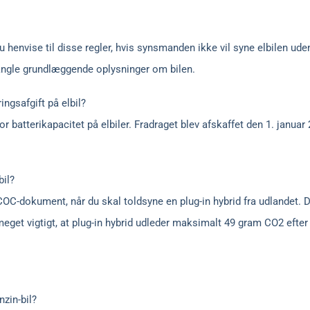
u henvise til disse regler, hvis synsmanden ikke vil syne elbilen u
angle grundlæggende oplysninger om bilen.
ngsafgift på elbil?
or batterikapacitet på elbiler. Fradraget blev afskaffet den 1. januar
bil?
 COC-dokument, når du skal toldsyne en plug-in hybrid fra udlandet. D
meget vigtigt, at plug-in hybrid udleder maksimalt 49 gram CO2 efte
zin-bil?