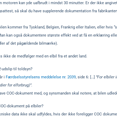
om motoren kan yde uafbrudt i mindst 30 minutter. Er der ikke angivet
attest, så skal du have supplerende dokumentation fra fabrikanten
en kommer fra Tyskland, Belgien, Frankrig eller Italien, eller hvis “s
 Man kan også dokumentere største effekt ved at få en erklæring el
ndler af det pågældende bilmærke).
 ikke de medfølger med en elbil fra et andet land.
-udslip til toldsyn?
år i
Færdselsstyrelsens meddelelse nr. 2039
, side 6: […]
”For elbiler 
er for elforbrug)”.
at have COC-dokument med, og synsmanden skal notere, at bilen udle
 COC-dokument på elbiler?
tekniske data ikke skal udfyldes, hvis der ikke foreligger COC doku