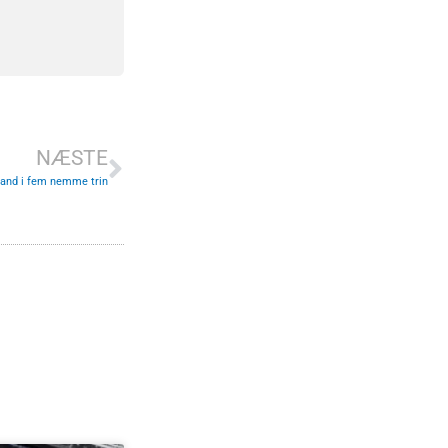
Næste
NÆSTE
kland i fem nemme trin