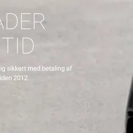
ADER
TID
ig sikkert med betaling af
siden 2012.