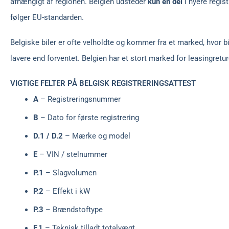
afhængigt af regionen. Belgien udsteder
kun én del
i nyere regist
følger EU-standarden.
Belgiske biler er ofte velholdte og kommer fra et marked, hvor 
lavere end forventet. Belgien har et stort marked for leasingreture
VIGTIGE FELTER PÅ BELGISK REGISTRERINGSATTEST
A
– Registreringsnummer
B
– Dato for første registrering
D.1 / D.2
– Mærke og model
E
– VIN / stelnummer
P.1
– Slagvolumen
P.2
– Effekt i kW
P.3
– Brændstoftype
F.1
– Teknisk tilladt totalvægt