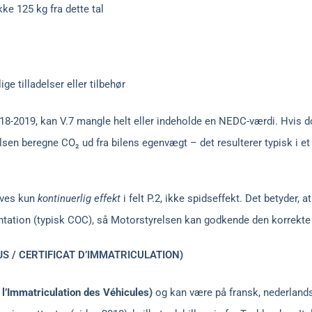
e 125 kg fra dette tal
e tilladelser eller tilbehør
018-2019, kan V.7 mangle helt eller indeholde en NEDC-værdi. Hvis
lsen beregne CO₂ ud fra bilens egenvægt – det resulterer typisk i et
ives kun
kontinuerlig effekt
i felt P.2, ikke spidseffekt. Det betyder, a
ntation (typisk COC), så Motorstyrelsen kan godkende den korrekte 
S / CERTIFICAT D’IMMATRICULATION)
 l’Immatriculation des Véhicules)
og kan være på fransk, nederlands