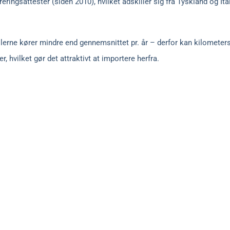
reringsattester (siden 2010), hvilket adskiller sig fra Tyskland og It
bilerne kører mindre end gennemsnittet pr. år – derfor kan kilomete
r, hvilket gør det attraktivt at importere herfra.