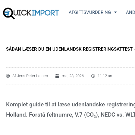
Gå
til
AFGIFTSVURDERING
AND
indholdet
SÅDAN LÆSER DU EN UDENLANDSK REGISTRERINGSATTEST – E
Af
Jens Peter Larsen
maj 28, 2026
11:12 am
Komplet guide til at læse udenlandske registrerings
Holland. Forstå feltnumre, V.7 (CO₂), NEDC vs. WL