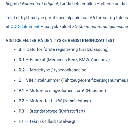
begge dokumenter i original
, før du betaler bilen – ellers kan du
Teil I er trykt på lyse-grønt specialpapir i ca. A6-format og fo
et
COC-dokument
– på tysk kaldet
EG-Übereinstimmungsbesche
VIGTIGE FELTER PÅ DEN TYSKE REGISTRERINGSATTEST
B
– Dato for første registrering (Erstzulassung)
D.1
– Fabrikat (Mercedes-Benz, BMW, Audi osv.)
D.2
– Modeltype / typegodkendelse
E
– VIN / stelnummer (Fahrzeug-Identifizierungsnummer, 
P.1
– Motorens slagvolumen i cm³ (Hubraum)
P.2
– Motoreffekt i kW (Nennleistung)
P.3
– Brændstoftype (Kraftstoffart)
F.1
– Teknisk tilladt totalvægt