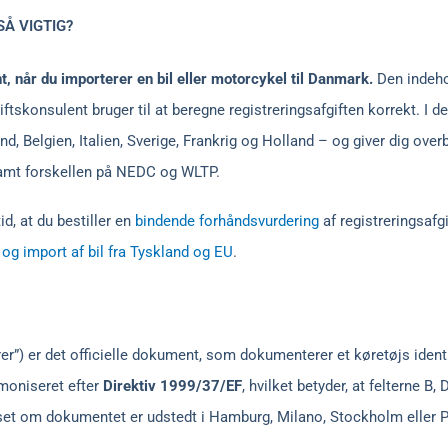
Å VIGTIG?
, når du importerer en bil eller motorcykel til Danmark.
Den indeho
ftskonsulent bruger til at beregne registreringsafgiften korrekt. I 
 Belgien, Italien, Sverige, Frankrig og Holland – og giver dig overb
samt forskellen på NEDC og WLTP.
id, at du bestiller en
bindende forhåndsvurdering
af registreringsafgi
 og import af bil fra Tyskland og EU
.
rer”) er det officielle dokument, som dokumenterer et køretøjs identi
rmoniseret efter
Direktiv 1999/37/EF
, hvilket betyder, at felterne B, D.
set om dokumentet er udstedt i Hamburg, Milano, Stockholm eller P