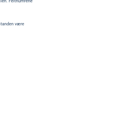
alien. Feltnumrene
rstanden være