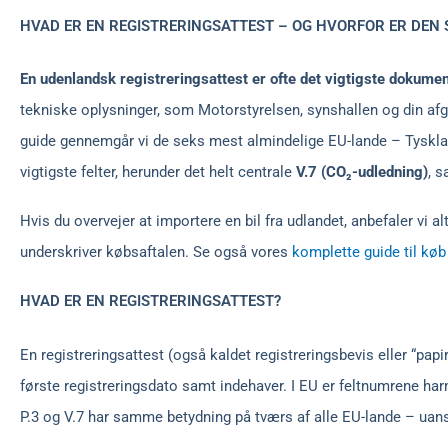
HVAD ER EN REGISTRERINGSATTEST – OG HVORFOR ER DEN S
En udenlandsk registreringsattest er ofte det vigtigste dokument
tekniske oplysninger, som Motorstyrelsen, synshallen og din afgi
guide gennemgår vi de seks mest almindelige EU-lande – Tyskland,
vigtigste felter, herunder det helt centrale
V.7 (CO₂-udledning)
, 
Hvis du overvejer at importere en bil fra udlandet, anbefaler vi alt
underskriver købsaftalen. Se også vores
komplette guide til køb
HVAD ER EN REGISTRERINGSATTEST?
En registreringsattest (også kaldet registreringsbevis eller “papi
første registreringsdato samt indehaver. I EU er feltnumrene ha
P.3 og V.7 har samme betydning på tværs af alle EU-lande – uan