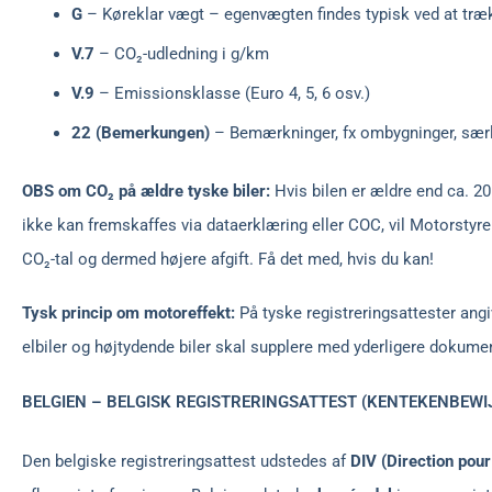
G
– Køreklar vægt – egenvægten findes typisk ved at trækk
V.7
– CO₂-udledning i g/km
V.9
– Emissionsklasse (Euro 4, 5, 6 osv.)
22 (Bemerkungen)
– Bemærkninger, fx ombygninger, særlig
OBS om CO₂ på ældre tyske biler:
Hvis bilen er ældre end ca. 2
ikke kan fremskaffes via dataerklæring eller COC, vil Motorstyre
CO₂-tal og dermed højere afgift. Få det med, hvis du kan!
Tysk princip om motoreffekt:
På tyske registreringsattester ang
elbiler og højtydende biler skal supplere med yderligere dokume
BELGIEN – BELGISK REGISTRERINGSATTEST (KENTEKENBEWIJ
Den belgiske registreringsattest udstedes af
DIV (Direction pour