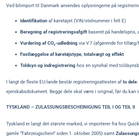
Ved bilimport til Danmark anvendes oplysningerne på registrering
Identifikation
af køretøjet (VIN/stelnummer i felt E)
Beregning af registreringsafgift
baseret på handelspris, 
Vurdering af CO₂-udledning
via V.7 (afgørende for tillæg/
Fastlæggelse af køretøjstype, totalvægt og effekt
Toldsyn og indregistrering
hos en synshal med toldsynsb
I langt de fleste EU-lande består registreringsattesten af
to dele
ejerskabsdokument. Begge dele skal være i original, før du kan i
TYSKLAND – ZULASSUNGSBESCHEINIGUNG TEIL I OG TEIL II
Tyskland er langt det største marked, vi importerer fra hos Quic
gamle “Fahrzeugschein” siden 1. oktober 2005) samt
Zulassungs