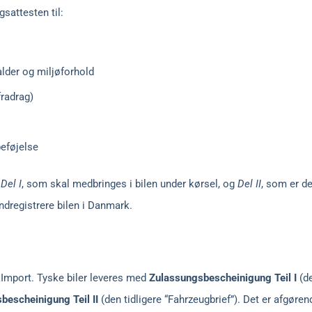
sattesten til:
alder og miljøforhold
fradrag)
eføjelse
:
Del I
, som skal medbringes i bilen under kørsel, og
Del II
, som er de
ndregistrere bilen i Danmark.
kImport. Tyske biler leveres med
Zulassungsbescheinigung Teil I
(de
bescheinigung Teil II
(den tidligere “Fahrzeugbrief”). Det er afgøre