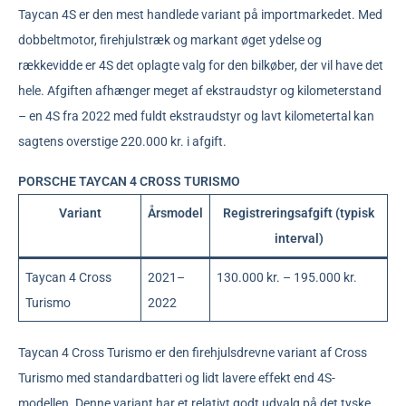
Taycan 4S er den mest handlede variant på importmarkedet. Med
dobbeltmotor, firehjulstræk og markant øget ydelse og
rækkevidde er 4S det oplagte valg for den bilkøber, der vil have det
hele. Afgiften afhænger meget af ekstraudstyr og kilometerstand
– en 4S fra 2022 med fuldt ekstraudstyr og lavt kilometertal kan
sagtens overstige 220.000 kr. i afgift.
PORSCHE TAYCAN 4 CROSS TURISMO
Variant
Årsmodel
Registreringsafgift (typisk
interval)
Taycan 4 Cross
2021–
130.000 kr. – 195.000 kr.
Turismo
2022
Taycan 4 Cross Turismo er den firehjulsdrevne variant af Cross
Turismo med standardbatteri og lidt lavere effekt end 4S-
modellen. Denne variant har et relativt godt udvalg på det tyske