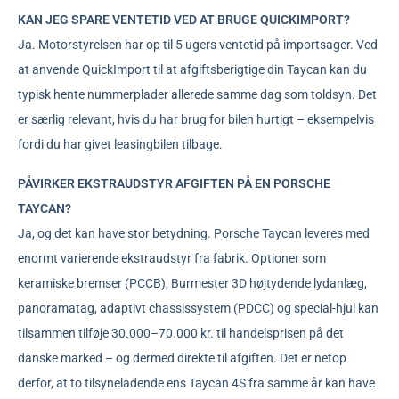
KAN JEG SPARE VENTETID VED AT BRUGE QUICKIMPORT?
Ja. Motorstyrelsen har op til 5 ugers ventetid på importsager. Ved
at anvende QuickImport til at afgiftsberigtige din Taycan kan du
typisk hente nummerplader allerede samme dag som toldsyn. Det
er særlig relevant, hvis du har brug for bilen hurtigt – eksempelvis
fordi du har givet leasingbilen tilbage.
PÅVIRKER EKSTRAUDSTYR AFGIFTEN PÅ EN PORSCHE
TAYCAN?
Ja, og det kan have stor betydning. Porsche Taycan leveres med
enormt varierende ekstraudstyr fra fabrik. Optioner som
keramiske bremser (PCCB), Burmester 3D højtydende lydanlæg,
panoramatag, adaptivt chassissystem (PDCC) og special-hjul kan
tilsammen tilføje 30.000–70.000 kr. til handelsprisen på det
danske marked – og dermed direkte til afgiften. Det er netop
derfor, at to tilsyneladende ens Taycan 4S fra samme år kan have