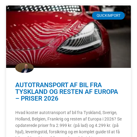
QUICKIMPORT
AUTOTRANSPORT AF BIL FRA
TYSKLAND OG RESTEN AF EUROPA
– PRISER 2026
Hvad koster autotransport af bil fra Tyskland, Sverige,
Holland, Belgien, Frankrig og resten af Europa i 2026? Se
opdaterede priser fra 2.999 kr. (på lad) og 4.299 kr. (på
hjul), leveringstid, forsikring og en komplet guide til at få