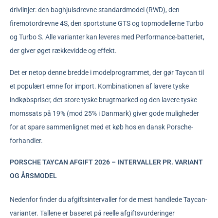
drivlinjer: den baghjulsdrevne standardmodel (RWD), den
firemotordrevne 4S, den sportstune GTS og topmodellerne Turbo
og Turbo S. Alle varianter kan leveres med Performance-batteriet,
der giver øget rækkevidde og effekt.
Det er netop denne bredde i modelprogrammet, der gør Taycan til
et populært emne for import. Kombinationen af lavere tyske
indkøbspriser, det store tyske brugtmarked og den lavere tyske
momssats på 19% (mod 25% i Danmark) giver gode muligheder
for at spare sammenlignet med et køb hos en dansk Porsche-
forhandler.
PORSCHE TAYCAN AFGIFT 2026 – INTERVALLER PR. VARIANT
OG ÅRSMODEL
Nedenfor finder du afgiftsintervaller for de mest handlede Taycan-
varianter. Tallene er baseret på reelle afgiftsvurderinger