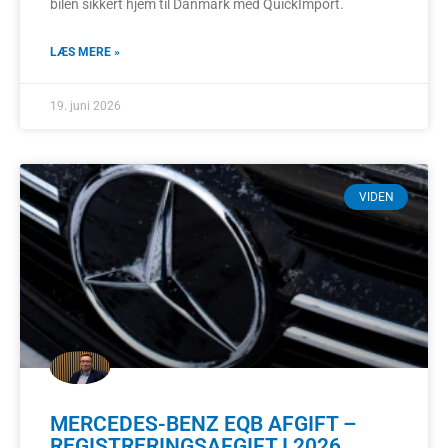
bilen sikkert hjem til Danmark med QuickImport.
LÆS MERE »
19. juni 2026
VIDEN
MERCEDES-BENZ EQB AFGIFT –
REGISTRERINGSAFGIFT I 2026