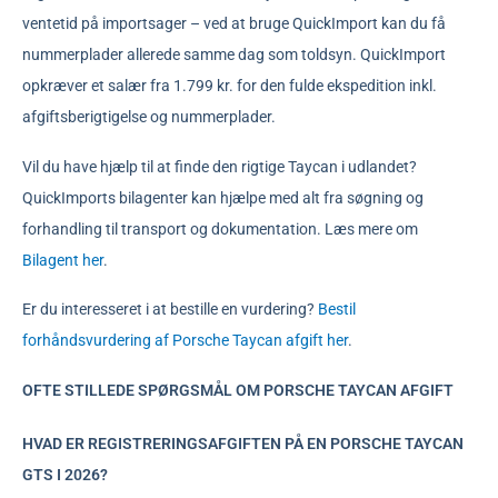
ventetid på importsager – ved at bruge QuickImport kan du få
nummerplader allerede samme dag som toldsyn. QuickImport
opkræver et salær fra 1.799 kr. for den fulde ekspedition inkl.
afgiftsberigtigelse og nummerplader.
Vil du have hjælp til at finde den rigtige Taycan i udlandet?
QuickImports bilagenter kan hjælpe med alt fra søgning og
forhandling til transport og dokumentation. Læs mere om
Bilagent her
.
Er du interesseret i at bestille en vurdering?
Bestil
forhåndsvurdering af Porsche Taycan afgift her
.
OFTE STILLEDE SPØRGSMÅL OM PORSCHE TAYCAN AFGIFT
HVAD ER REGISTRERINGSAFGIFTEN PÅ EN PORSCHE TAYCAN
GTS I 2026?