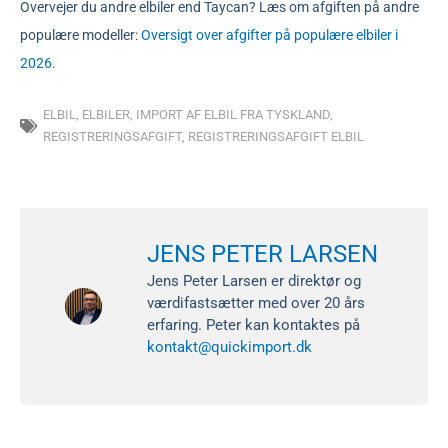
Overvejer du andre elbiler end Taycan? Læs om afgiften på andre
populære modeller:
Oversigt over afgifter på populære elbiler i
2026
.
ELBIL
,
ELBILER
,
IMPORT AF ELBIL FRA TYSKLAND
,
REGISTRERINGSAFGIFT
,
REGISTRERINGSAFGIFT ELBIL
JENS PETER LARSEN
Jens Peter Larsen er direktør og
værdifastsætter med over 20 års
erfaring. Peter kan kontaktes på
kontakt@quickimport.dk
Tidligere
Næ