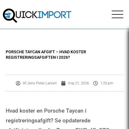
Gå
til
indholdet
PORSCHE TAYCAN AFGIFT – HVAD KOSTER
REGISTRERINGSAFGIFTEN I 2026?
Af
Jens Peter Larsen
maj 21, 2026
1:23 pm
Hvad koster en Porsche Taycan i
registreringsafgift? Se opdaterede