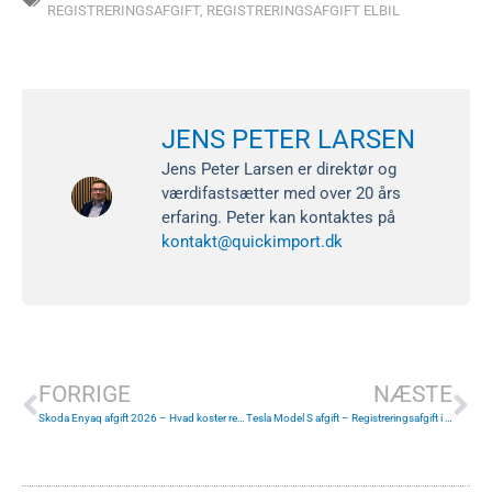
REGISTRERINGSAFGIFT
,
REGISTRERINGSAFGIFT ELBIL
JENS PETER LARSEN
Jens Peter Larsen er direktør og
værdifastsætter med over 20 års
erfaring. Peter kan kontaktes på
kontakt@quickimport.dk
Tidligere
Næ
FORRIGE
NÆSTE
Skoda Enyaq afgift 2026 – Hvad koster registreringsafgiften?
Tesla Model S afgift – Registreringsafgift i 2026