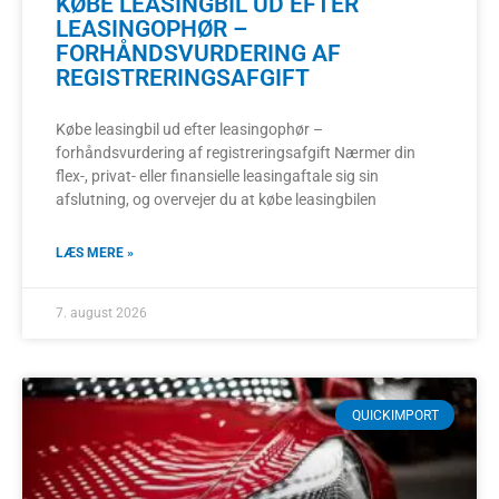
KØBE LEASINGBIL UD EFTER
LEASINGOPHØR –
FORHÅNDSVURDERING AF
REGISTRERINGSAFGIFT
Købe leasingbil ud efter leasingophør –
forhåndsvurdering af registreringsafgift Nærmer din
flex-, privat- eller finansielle leasingaftale sig sin
afslutning, og overvejer du at købe leasingbilen
LÆS MERE »
7. august 2026
QUICKIMPORT