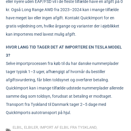
eller nyere uden EAP/FSD vil i de fleste tilfælde have en afgift på 0
kr. Også Long Range AWD fra 2023–2024 kan i mange tilfælde
have meget lav eller ingen afgift. Kontakt QuickImport for en
gratis vejledning om, hvilke årgange og varianter der i øjeblikket
kan importeres med lavest mulig afgift.
HVOR LANG TID TAGER DET AT IMPORTERE EN TESLA MODEL
3?
Selve importprocessen fra køb til du har danske nummerplader
tager typisk 1–3 uger, afhængigt af hvornår du bestiller
afgiftsvurdering, får bilen toldsynet og overfører betaling.
QuickImport kan i mange tilfælde udstede nummerplader allerede
samme dag som toldsyn, forudsat at betaling er modtaget.
Transport fra Tyskland til Danmark tager 2–5 dage med
QuickImports autotransport på hjul.
ELBIL
,
ELBILER
,
IMPORT AF ELBIL FRA TYSKLAND
,