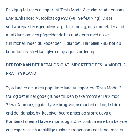
En vigtig faktor ved import af Tesla Model 3 er ekstraudstyr som
EAP (Enhanced Autopilot) og FSD (Full Self-Driving). Disse
softwarepakker øger bilens afgiftsgrundlag, og vi anbefaler altid
at afklare, om den pågældende bil er udstyret med disse
funktioner, inden du køber den i udlandet. Har bilen FSD, bør du
kontakte os, så vi kan give en nøjagtig vurdering.
DERFOR KAN DET BETALE SIG AT IMPORTERE TESLA MODEL 3
FRA TYSKLAND
Tyskland er det mest populære land at importere Tesla Model 3
fra, og det er der gode grunde til. Den tyske moms er 19% mod
25% i Danmark, og det tyske brugtvognsmarked er langt større
end det danske, hvilket giver bedre priser og større udvalg.
Kombinationen af lavere moms og større konkurrence kan betyde
en besparelse på adskillige tusinde kroner sammenlignet med et