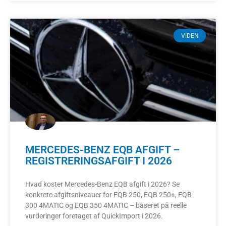
VIDEN
MERCEDES-BENZ EQB AFGIFT –
REGISTRERINGSAFGIFT I 2026
Hvad koster Mercedes-Benz EQB afgift i 2026? Se
konkrete afgiftsniveauer for EQB 250, EQB 250+, EQB
300 4MATIC og EQB 350 4MATIC – baseret på reelle
vurderinger foretaget af QuickImport i 2026.