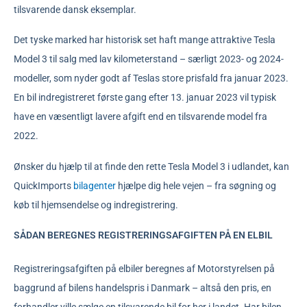
tilsvarende dansk eksemplar.
Det tyske marked har historisk set haft mange attraktive Tesla
Model 3 til salg med lav kilometerstand – særligt 2023- og 2024-
modeller, som nyder godt af Teslas store prisfald fra januar 2023.
En bil indregistreret første gang efter 13. januar 2023 vil typisk
have en væsentligt lavere afgift end en tilsvarende model fra
2022.
Ønsker du hjælp til at finde den rette Tesla Model 3 i udlandet, kan
QuickImports
bilagenter
hjælpe dig hele vejen – fra søgning og
køb til hjemsendelse og indregistrering.
SÅDAN BEREGNES REGISTRERINGSAFGIFTEN PÅ EN ELBIL
Registreringsafgiften på elbiler beregnes af Motorstyrelsen på
baggrund af bilens handelspris i Danmark – altså den pris, en
forhandler ville sælge en tilsvarende bil for her i landet. Har bilen