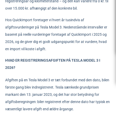
registreringsår og kilometerstand – og den kan variere fra 0 kr. til
over 15.000 kr. afhængigt af den konkrete bil.
Hos QuickImport foretager vi hvert år tusindvis af
afgiftsvurderinger på Tesla Model 3. Nedenstående intervaller er
baseret på reelle vurderinger foretaget af QuickImport i 2025 og
2026, og de giver dig et godt udgangspunkt for at vurdere, hvad
en import vil koste i afgift.
HVAD ER REGISTRERINGSAFGIFTEN PÅ TESLA MODEL 3 I
2026?
Afgiften på en Tesla Model 3 er tæt forbundet med den dato, bilen
første gang blev indregistreret. Tesla sænkede grundprisen
markant den 13. januar 2023, og det har stor betydning for
afgiftsberegningen: biler registreret efter denne dato har typisk en
væsentligt lavere afgift end ældre årgange.