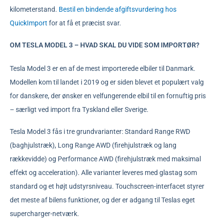
kilometerstand.
Bestil en bindende afgiftsvurdering hos
QuickImport
for at få et præcist svar.
OM TESLA MODEL 3 – HVAD SKAL DU VIDE SOM IMPORTØR?
Tesla Model 3 er en af de mest importerede elbiler til Danmark.
Modellen kom til landet i 2019 og er siden blevet et populært valg
for danskere, der ønsker en velfungerende elbil til en fornuftig pris
– særligt ved import fra Tyskland eller Sverige.
Tesla Model 3 fås i tre grundvarianter: Standard Range RWD
(baghjulstræk), Long Range AWD (firehjulstræk og lang
rækkevidde) og Performance AWD (firehjulstræk med maksimal
effekt og acceleration). Alle varianter leveres med glastag som
standard og et højt udstyrsniveau. Touchscreen-interfacet styrer
det meste af bilens funktioner, og der er adgang til Teslas eget
supercharger-netværk.