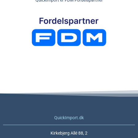
QuickImport er FDM Fordelspartner
QuickImport.dk
Kirkebjerg Allé 88, 2