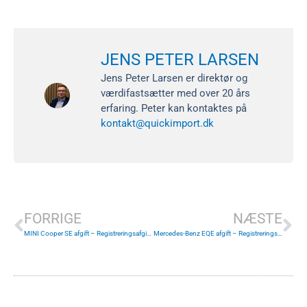
JENS PETER LARSEN
Jens Peter Larsen er direktør og
værdifastsætter med over 20 års
erfaring. Peter kan kontaktes på
kontakt@quickimport.dk
Tidligere
Næ
FORRIGE
NÆSTE
MINI Cooper SE afgift – Registreringsafgift i 2026
Mercedes-Benz EQE afgift – Registreringsafgift i 2026