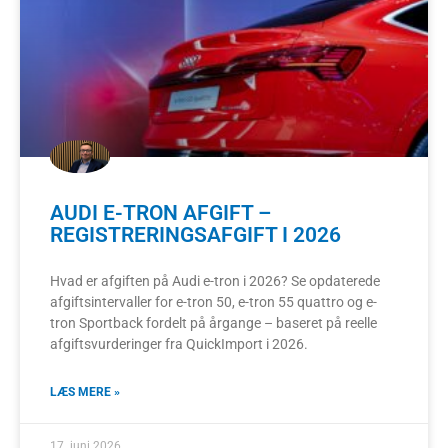
AUDI E-TRON AFGIFT –
REGISTRERINGSAFGIFT I 2026
Hvad er afgiften på Audi e-tron i 2026? Se opdaterede
afgiftsintervaller for e-tron 50, e-tron 55 quattro og e-
tron Sportback fordelt på årgange – baseret på reelle
afgiftsvurderinger fra QuickImport i 2026.
LÆS MERE »
17. juni 2026