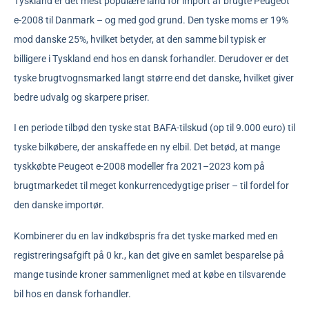
Tyskland er det mest populære land for import af brugte Peugeot
e-2008 til Danmark – og med god grund. Den tyske moms er 19%
mod danske 25%, hvilket betyder, at den samme bil typisk er
billigere i Tyskland end hos en dansk forhandler. Derudover er det
tyske brugtvognsmarked langt større end det danske, hvilket giver
bedre udvalg og skarpere priser.
I en periode tilbød den tyske stat BAFA-tilskud (op til 9.000 euro) til
tyske bilkøbere, der anskaffede en ny elbil. Det betød, at mange
tyskkøbte Peugeot e-2008 modeller fra 2021–2023 kom på
brugtmarkedet til meget konkurrencedygtige priser – til fordel for
den danske importør.
Kombinerer du en lav indkøbspris fra det tyske marked med en
registreringsafgift på 0 kr., kan det give en samlet besparelse på
mange tusinde kroner sammenlignet med at købe en tilsvarende
bil hos en dansk forhandler.