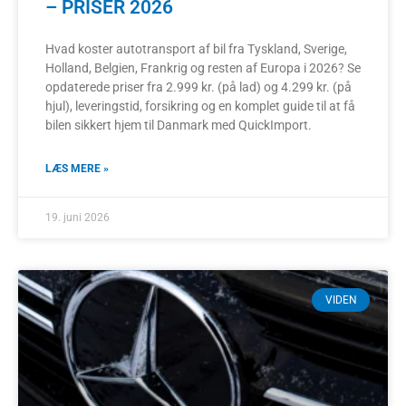
– PRISER 2026
Hvad koster autotransport af bil fra Tyskland, Sverige,
Holland, Belgien, Frankrig og resten af Europa i 2026? Se
opdaterede priser fra 2.999 kr. (på lad) og 4.299 kr. (på
hjul), leveringstid, forsikring og en komplet guide til at få
bilen sikkert hjem til Danmark med QuickImport.
LÆS MERE »
19. juni 2026
VIDEN