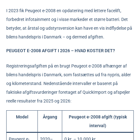
I 2023 fik Peugeot e-2008 en opdatering med lettere facelift,
forbedret infotainment og i visse markeder et større batteri. Det
betyder, at årstal og udstyrsversion kan have en vis indflydelse på
bilens handelspris i Danmark – og dermed afgiften.
PEUGEOT E-2008 AFGIFT I 2026 – HVAD KOSTER DET?
Registreringsafgiften på en brugt Peugeot e-2008 afhænger af
bilens handelspris i Danmark, som fastsættes ud fra nypris, alder
og kilometerstand. Nedenstående intervaller er baseret på
faktiske afgiftsvurderinger foretaget af QuickImport og afspejler
reelle resultater fra 2025 og 2026:
Model
Årgang
Peugeot e-2008 afgift (typisk
interval)
Peugeot e-
2020–
0 kr. – 10.000 kr.