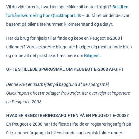
Vil du vide præcis, hvad din specifikke bil koster i afgift?
Bestil en
forhåndsvurdering hos QuickImport.dk
– du får et bindende svar
baseret på bilens stelnummer, kilometerstand og udstyr.
Har du brug for hjælp til at finde og købe en Peugeot e-2008 i
udlandet? Vores eksterne bilagenter hjælper dig med at finde bilen
og ordne alt det praktiske. Læs mere om
Bilagent
.
OFTE STILLEDE SPØRGSMÅL OM PEUGEOT E-2008 AFGIFT
Denne FAQ er udarbejdet på baggrund af de spørgsmål,
QuickImport oftest modtager fra kunder, der overvejer at importere
en Peugeot e-2008.
HVAD ER REGISTRERINGSAFGIFTEN PÅ EN PEUGEOT E-2008?
En Peugeot e-2008 har i de fleste tilfælde en registreringsafgift på
0 kr. uanset årgang, da bilens handelspris typisk falder under