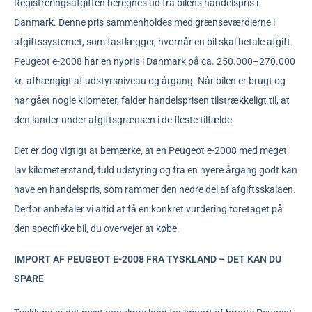
Registreringsafgiften beregnes ud fra bilens handelspris i
Danmark. Denne pris sammenholdes med grænseværdierne i
afgiftssystemet, som fastlægger, hvornår en bil skal betale afgift.
Peugeot e-2008 har en nypris i Danmark på ca. 250.000–270.000
kr. afhængigt af udstyrsniveau og årgang. Når bilen er brugt og
har gået nogle kilometer, falder handelsprisen tilstrækkeligt til, at
den lander under afgiftsgrænsen i de fleste tilfælde.
Det er dog vigtigt at bemærke, at en Peugeot e-2008 med meget
lav kilometerstand, fuld udstyring og fra en nyere årgang godt kan
have en handelspris, som rammer den nedre del af afgiftsskalaen.
Derfor anbefaler vi altid at få en konkret vurdering foretaget på
den specifikke bil, du overvejer at købe.
IMPORT AF PEUGEOT E-2008 FRA TYSKLAND – DET KAN DU
SPARE